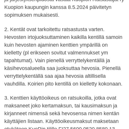
Kuopion kaupungin kanssa 8.5.2024 päivitetyn
sopimuksen mukaisesti.
2. Kentät ovat tarkoitettu ratsastusta varten.
Hevosten irtojuoksuttaminen kaikilla kentillä samoin
kuin hevosten ajaminen kenttien ympärillä on
kielletty (pl erikseen sovitut valmennukset ym
tapahtumat). Vain pienellä verryttelykentällä ja
käsihevosalueella saa juoksuttaa hevosia. Pienellä
verryttelykentällä saa ajaa hevosia altillisella
vauhdilla. Koirien pito kentillä on kielletty kokonaan.
3. Kenttien käyttöoikeus on ratsukoilla, jotka ovat
maksaneet joko kertamaksun, tai kausimaksun ja
kirjanneet nimensä sekä hevosensa nimen kentän
käyttäjien listaan. Käyttöoikeusmaksut maksetaan