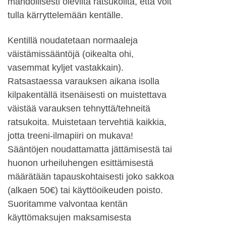
mahdollisesti olevilta ratsukoilta, että voit
tulla kärryttelemään kentälle.
Kentillä noudatetaan normaaleja
väistämissääntöjä (oikealta ohi,
vasemmat kyljet vastakkain).
Ratsastaessa varauksen aikana isolla
kilpakentällä itsenäisesti on muistettava
väistää varauksen tehnyttä/tehneitä
ratsukoita. Muistetaan tervehtiä kaikkia,
jotta treeni-ilmapiiri on mukava!
Sääntöjen noudattamatta jättämisestä tai
huonon urheiluhengen esittämisestä
määrätään tapauskohtaisesti joko sakkoa
(alkaen 50€) tai käyttöoikeuden poisto.
Suoritamme valvontaa kentän
käyttömaksujen maksamisesta