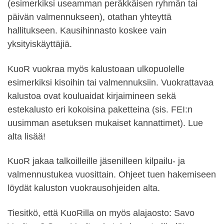
(esimerkiksi useamman peräkkäisen ryhmän tai
päivän valmennukseen), otathan yhteyttä
hallitukseen. Kausihinnasto koskee vain
yksityiskäyttäjiä.
KuoR vuokraa myös kalustoaan ulkopuolelle
esimerkiksi kisoihin tai valmennuksiin. Vuokrattavaa
kalustoa ovat kouluaidat kirjaimineen sekä
estekalusto eri kokoisina paketteina (sis. FEI:n
uusimman asetuksen mukaiset kannattimet). Lue
alta lisää!
KuoR jakaa talkoilleille jäsenilleen kilpailu- ja
valmennustukea vuosittain. Ohjeet tuen hakemiseen
löydät kaluston vuokrausohjeiden alta.
Tiesitkö, että KuoRilla on myös alajaosto: Savo