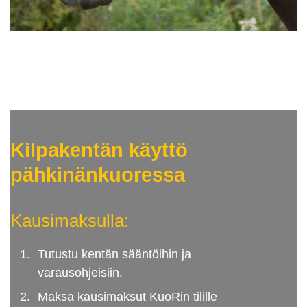
Kilpakentän käyttö
pähkinänkuoressa
Kausimaksulla:
Tutustu kentän sääntöihin ja
varausohjeisiin.
Maksa kausimaksut KuoRin tilille