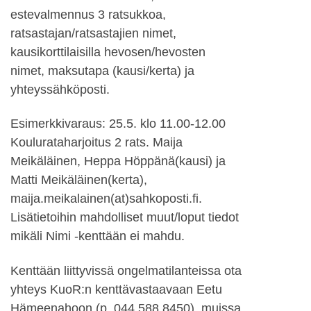
estevalmennus 3 ratsukkoa,
ratsastajan/ratsastajien nimet,
kausikorttilaisilla hevosen/hevosten
nimet, maksutapa (kausi/kerta) ja
yhteyssähköposti.
Esimerkkivaraus: 25.5. klo 11.00-12.00
Koulurataharjoitus 2 rats. Maija
Meikäläinen, Heppa Höppänä(kausi) ja
Matti Meikäläinen(kerta),
maija.meikalainen(at)sahkoposti.fi.
Lisätietoihin mahdolliset muut/loput tiedot
mikäli Nimi -kenttään ei mahdu.
Kenttään liittyvissä ongelmatilanteissa ota
yhteys KuoR:n kenttävastaavaan Eetu
Hämeenahoon (p. 044 588 8450), muissa