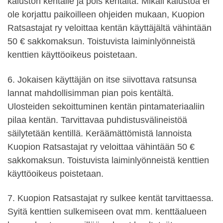
kaluston kentälle ja pois kentältä. Mikäli kalustoa ei
ole korjattu paikoilleen ohjeiden mukaan, Kuopion
Ratsastajat ry veloittaa kentän käyttäjältä vähintään
50 € sakkomaksun. Toistuvista laiminlyönneistä
kenttien käyttöoikeus poistetaan.
6. Jokaisen käyttäjän on itse siivottava ratsunsa
lannat mahdollisimman pian pois kentältä.
Ulosteiden sekoittuminen kentän pintamateriaaliin
pilaa kentän. Tarvittavaa puhdistusvälineistöä
säilytetään kentillä. Keräämättömistä lannoista
Kuopion Ratsastajat ry veloittaa vähintään 50 €
sakkomaksun. Toistuvista laiminlyönneistä kenttien
käyttöoikeus poistetaan.
7. Kuopion Ratsastajat ry sulkee kentät tarvittaessa.
Syitä kenttien sulkemiseen ovat mm. kenttäalueen