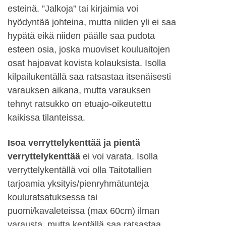
esteinä. ”Jalkoja” tai kirjaimia voi
hyödyntää johteina, mutta niiden yli ei saa
hypätä eikä niiden päälle saa pudota
esteen osia, joska muoviset kouluaitojen
osat hajoavat kovista kolauksista. Isolla
kilpailukentällä saa ratsastaa itsenäisesti
varauksen aikana, mutta varauksen
tehnyt ratsukko on etuajo-oikeutettu
kaikissa tilanteissa.
Isoa verryttelykenttää ja pientä
verryttelykenttää
ei voi varata. Isolla
verryttelykentällä voi olla Taitotallien
tarjoamia yksityis/pienryhmätunteja
kouluratsatuksessa tai
puomi/kavaleteissa (max 60cm) ilman
varausta, mutta kentällä saa ratsastaa