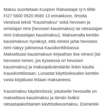
Maksu suoritetaan Kuopion Ratsastajat ry:n tilille
FI27 5600 0520 8580 13 ennakkoon. Ilmoita
viestissä teksti “Kausimaksu” sekä hevosen ja
omistajan nimi (hevosen kausimaksu) tai ratsastajan
nimi (ratsastajan kausimaksu). Maksamalla kentän
kausimaksun hyväksyt, että nimesi ja/tai hevosesi
nimi näkyy julkisessa Kausikorttilistassa.
Maksettuasi kausimaksun kirjaathan itse nimesi (tai
hevosesi nimen, jos kyseessä on hevosen
kausimaksu) ja maksupäivämäärän linkin kautta
Kausikorttilistaan. Lunastat käyttöoikeuden kenttiin
vasta kirjattuasi listaan maksaneesi.
Kausimaksu käytännössä; jokaiselle hevoselle on
maksettava kausimaksu ja tämän lisäksi
ratsastajakohtainen käyttöoikeusmaksu. Esimerkki