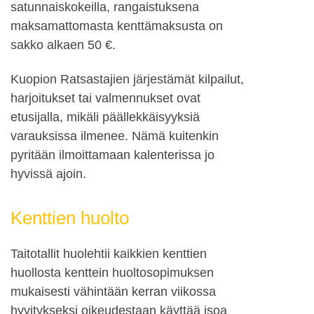
satunnaiskokeilla, rangaistuksena
maksamattomasta kenttämaksusta on
sakko alkaen 50 €.
Kuopion Ratsastajien järjestämät kilpailut,
harjoitukset tai valmennukset ovat
etusijalla, mikäli päällekkäisyyksiä
varauksissa ilmenee. Nämä kuitenkin
pyritään ilmoittamaan kalenterissa jo
hyvissä ajoin.
Kenttien huolto
Taitotallit huolehtii kaikkien kenttien
huollosta kenttein huoltosopimuksen
mukaisesti vähintään kerran viikossa
hyvitykseksi oikeudestaan käyttää isoa