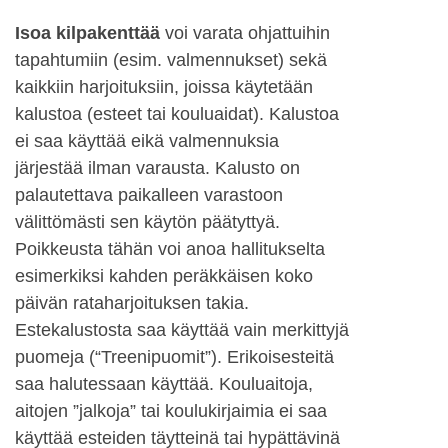
Isoa kilpakenttää
voi varata ohjattuihin
tapahtumiin (esim. valmennukset) sekä
kaikkiin harjoituksiin, joissa käytetään
kalustoa (esteet tai kouluaidat). Kalustoa
ei saa käyttää eikä valmennuksia
järjestää ilman varausta. Kalusto on
palautettava paikalleen varastoon
välittömästi sen käytön päätyttyä.
Poikkeusta tähän voi anoa hallitukselta
esimerkiksi kahden peräkkäisen koko
päivän rataharjoituksen takia.
Estekalustosta saa käyttää vain merkittyjä
puomeja (“Treenipuomit”). Erikoisesteitä
saa halutessaan käyttää. Kouluaitoja,
aitojen ”jalkoja” tai koulukirjaimia ei saa
käyttää esteiden täytteinä tai hypättävinä