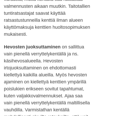
valmennusten aikaan muutkin. Taitotallien
tuntiratsastajat saavat käyttää
ratsastustunneilla kenttiä ilman alueen
käyttömaksuja kenttien huoltosopimuksen
mukaisesti.
Hevosten juoksuttaminen
on sallittua
vain pienellä verryttelykentällä ja ns.
käsihevosalueella. Hevosten
irtojuoksuttaminen on ehdottomasti
kiellettyä kaikilla alueilla. Myös hevosten
ajaminen on kiellettyä kenttien ympärillä
poislukien erikseen sovitut tapahtumat,
kuten valjakkovalmennukset. Ajaa saa
vain pienellä verryttelykentällä maltillisella
vauhdilla. Varmistathan kentällä