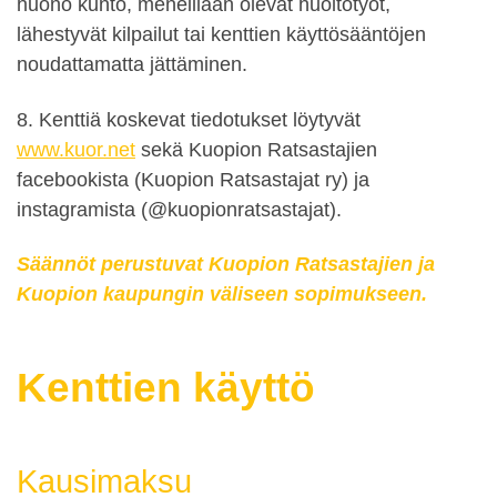
huono kunto, meneillään olevat huoltotyöt,
lähestyvät kilpailut tai kenttien käyttösääntöjen
noudattamatta jättäminen.
8. Kenttiä koskevat tiedotukset löytyvät
www.kuor.net
sekä Kuopion Ratsastajien
facebookista (Kuopion Ratsastajat ry) ja
instagramista (@kuopionratsastajat).
Säännöt perustuvat Kuopion Ratsastajien ja
Kuopion kaupungin väliseen sopimukseen.
Kenttien käyttö
Kausimaksu