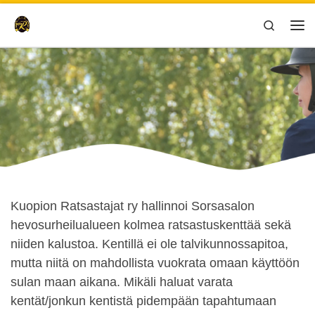
Skip to content
Search
Val
Kuopion Ratsastajat ry hallinnoi Sorsasalon
hevosurheilualueen kolmea ratsastuskenttää sekä
niiden kalustoa. Kentillä ei ole talvikunnossapitoa,
mutta niitä on mahdollista vuokrata omaan käyttöön
sulan maan aikana. Mikäli haluat varata
kentät/jonkun kentistä pidempään tapahtumaan