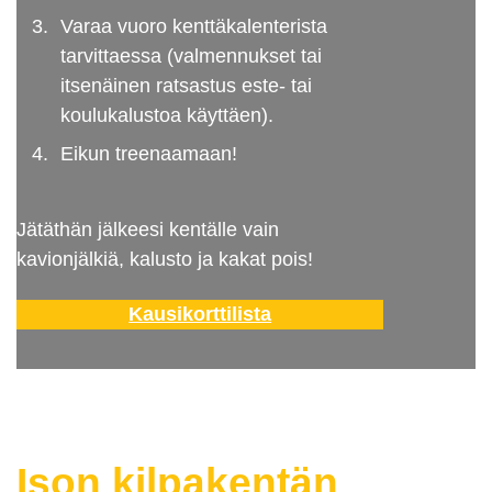
Varaa vuoro kenttäkalenterista
tarvittaessa (valmennukset tai
itsenäinen ratsastus este- tai
koulukalustoa käyttäen).
Eikun treenaamaan!
Jätäthän jälkeesi kentälle vain
kavionjälkiä, kalusto ja kakat pois!
Kausikorttilista
Ison kilpakentän