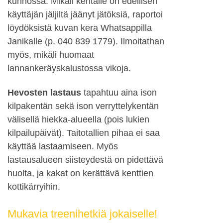
kunnossa. Mikäli kentälle on edellisen
käyttäjän jäljiltä jäänyt jätöksiä, raportoi
löydöksistä kuvan kera Whatsappilla
Janikalle (p. 040 839 1779). Ilmoitathan
myös, mikäli huomaat
lannankeräyskalustossa vikoja.
Hevosten lastaus
tapahtuu aina ison
kilpakentän sekä ison verryttelykentän
välisellä hiekka-alueella (pois lukien
kilpailupäivät). Taitotallien pihaa ei saa
käyttää lastaamiseen. Myös
lastausalueen siisteydestä on pidettävä
huolta, ja kakat on kerättävä kenttien
kottikärryihin.
Mukavia treenihetkiä jokaiselle!