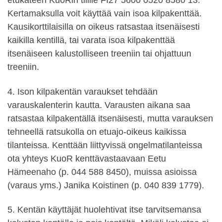
etukäteen KuoRin tilille FI27 5600 0520 8580 13.
Kertamaksulla voit käyttää vain isoa kilpakenttää.
Kausikorttilaisilla on oikeus ratsastaa itsenäisesti
kaikilla kentillä, tai varata isoa kilpakenttää
itsenäiseen kalustolliseen treeniin tai ohjattuun
treeniin.
4. Ison kilpakentän varaukset tehdään
varauskalenterin kautta. Varausten aikana saa
ratsastaa kilpakentällä itsenäisesti, mutta varauksen
tehneellä ratsukolla on etuajo-oikeus kaikissa
tilanteissa. Kenttään liittyvissä ongelmatilanteissa
ota yhteys KuoR kenttävastaavaan Eetu
Hämeenaho (p. 044 588 8450), muissa asioissa
(varaus yms.) Janika Koistinen (p. 040 839 1779).
5. Kentän käyttäjät huolehtivat itse tarvitsemansa