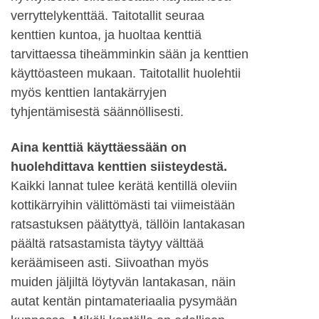
verryttelykenttää. Taitotallit seuraa
kenttien kuntoa, ja huoltaa kenttiä
tarvittaessa tiheämminkin sään ja kenttien
käyttöasteen mukaan. Taitotallit huolehtii
myös kenttien lantakärryjen
tyhjentämisestä säännöllisesti.
Aina kenttiä käyttäessään on
huolehdittava kenttien siisteydestä.
Kaikki lannat tulee kerätä kentillä oleviin
kottikärryihin välittömästi tai viimeistään
ratsastuksen päätyttyä, tällöin lantakasan
päältä ratsastamista täytyy välttää
keräämiseen asti. Siivoathan myös
muiden jäljiltä löytyvän lantakasan, näin
autat kentän pintamateriaalia pysymään