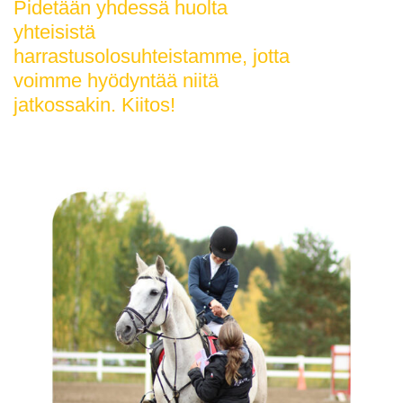
Pidetään yhdessä huolta
yhteisistä
harrastusolosuhteistamme, jotta
voimme hyödyntää niitä
jatkossakin. Kiitos!