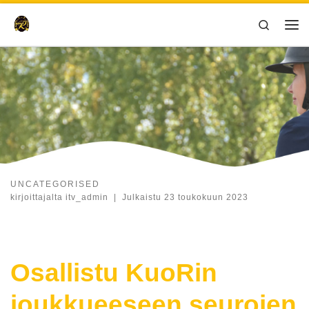
Skip to content
Search
Val
UNCATEGORISED
kirjoittajalta
itv_admin
|
Julkaistu
23 toukokuun 2023
Osallistu KuoRin
joukkueeseen seurojen