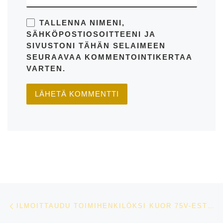
TALLENNA NIMENI,
SÄHKÖPOSTIOSOITTEENI JA
SIVUSTONI TÄHÄN SELAIMEEN
SEURAAVAA KOMMENTOINTIKERTAA
VARTEN.
Artikkelien navigointi
Edellinen
ILMOITTAUDU TOIMIHENKILÖKSI KUOR 75V-ESTEKISOIHIN!