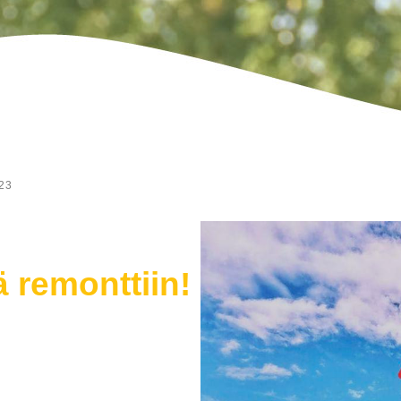
23
ä remonttiin!