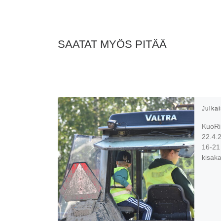
SAATAT MYÖS PITÄÄ
Julka
KuoRi
22.4.2
16-21 
kisaka