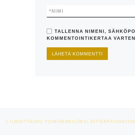
*
NIMI
TALLENNA NIMENI, SÄHKÖPO
KOMMENTOINTIKERTAA VARTEN
Artikkelien navigointi
Edellinen
ILMOITTAUDU TOIMIHENKILÖKSI ÄITIENPÄIVÄKISOI