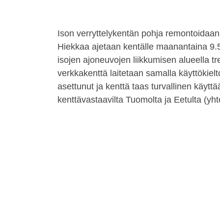
Ison verryttelykentän pohja remontoidaan 
Hiekkaa ajetaan kentälle maanantaina 9.5.
isojen ajoneuvojen liikkumisen alueella tr
verkkakenttä laitetaan samalla käyttökiel
asettunut ja kenttä taas turvallinen käyttää
kenttävastaavilta Tuomolta ja Eetulta (yhtey