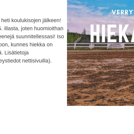
heti koulukisojen jälkeen!
 illasta, joten huomioithan
eenejä suunnitellessasi! Iso
toon, kunnes hiekka on
. Lisätietoja
stiedot nettisivuilla).