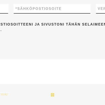
*
SÄHKÖPOSTIOSOITE
VE
STIOSOITTEENI JA SIVUSTONI TÄHÄN SELAIME
.
ARTIKKELISIVULLE
HIN!