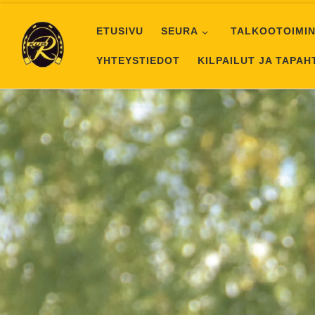
Skip to content
ETUSIVU
SEURA
TALKOOTOIMIN
YHTEYSTIEDOT
KILPAILUT JA TAPA