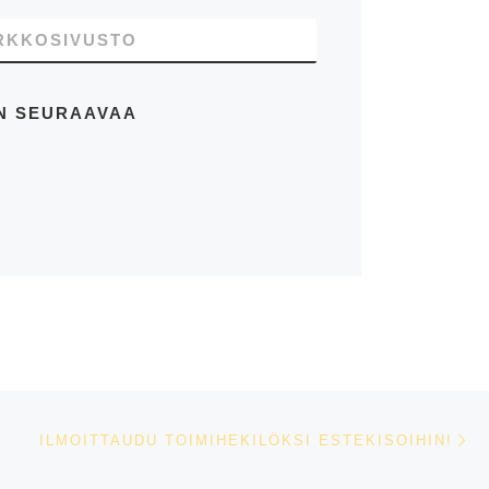
RKKOSIVUSTO
EN SEURAAVAA
Se
ILMOITTAUDU TOIMIHEKILÖKSI ESTEKISOIHIN!