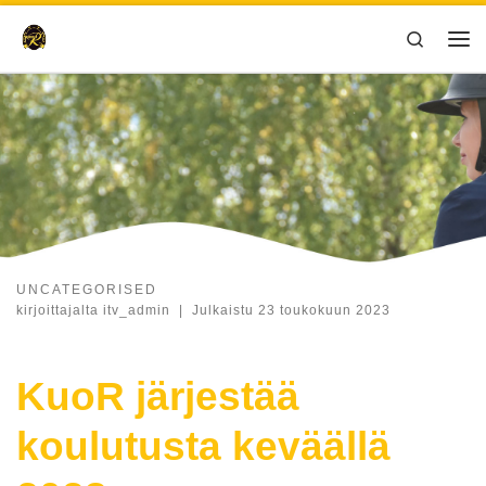
Skip to content
Search
Val
UNCATEGORISED
kirjoittajalta
itv_admin
|
Julkaistu
23 toukokuun 2023
KuoR järjestää
koulutusta keväällä