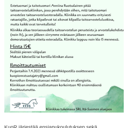
KuoR järjestää ensiapukoulutuksen sekä