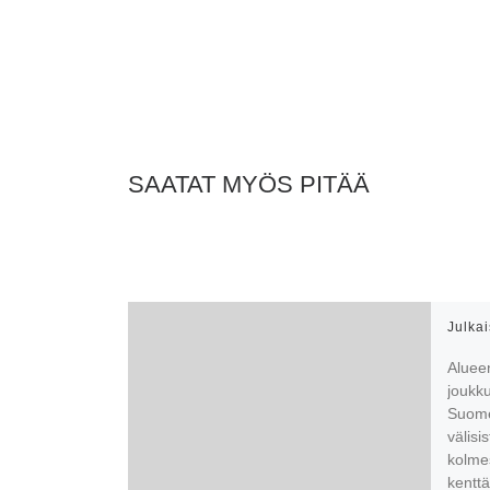
SAATAT MYÖS PITÄÄ
Julka
Alueen
joukk
Suomen
välisi
kolmes
kentt