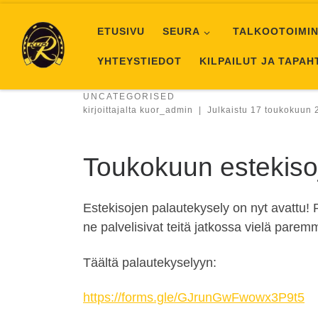
Skip to content
ETUSIVU
SEURA
TALKOOTOIMIN
YHTEYSTIEDOT
KILPAILUT JA TAPA
UNCATEGORISED
kirjoittajalta
kuor_admin
|
Julkaistu
17 toukokuun 
Toukokuun estekisoj
Estekisojen palautekysely on nyt avattu! Pa
ne palvelisivat teitä jatkossa vielä paremm
Täältä palautekyselyyn:
https://forms.gle/GJrunGwFwowx3P9t5