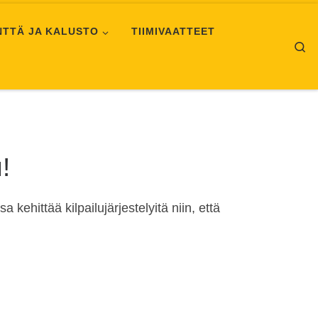
NTTÄ JA KALUSTO
TIIMIVAATTEET
Se
!
kehittää kilpailujärjestelyitä niin, että