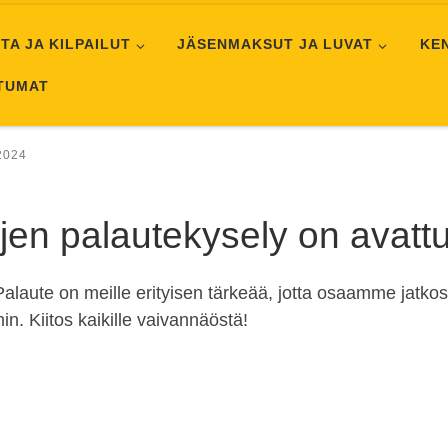
TA JA KILPAILUT
JÄSENMAKSUT JA LUVAT
KE
HTUMAT
2024
en palautekysely on avattu
laute on meille erityisen tärkeää, jotta osaamme jatkossa 
in. Kiitos kaikille vaivannäöstä!