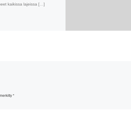
eet kaikissa lajeissa […]
 merkitty
*