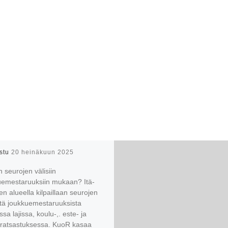
istu
20 heinäkuun 2025
 seurojen välisiin
uemestaruuksiin mukaan? Itä-
 alueella kilpaillaan seurojen
stä joukkuemestaruuksista
sa lajissa, koulu-,. este- ja
äratsastuksessa. KuoR kasaa