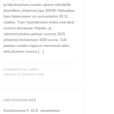
ja kilpailutuksea vuoden aikana talkoilleille
jäsenilleen yhteensä jopa 3000€! Hakuaikaa
tuen hakemiseen on sunnuntaihin 30.11.
saakka. Tuen myöntämisen ehdot ovat tänä
vuonna seuraavat:-Kilpailu- ja
valmennustukea jaetaan vuonna 2025
yhteensä korkeintaan 3000 euroa.-Tuki
jaetaan vuoden loppuun mennessä siten,
että jokainen vuonna […]
kirjoittajalta
kuor_admin
Julkaistu
27 lokakuun 2025
UNCATEGORISED
Koulukisoissa 9.-10.8. ratsastetaan