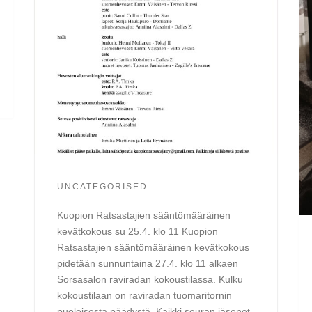
UNCATEGORISED
Kuopion Ratsastajien sääntömääräinen
kevätkokous su 25.4. klo 11 Kuopion
Ratsastajien sääntömääräinen kevätkokous
pidetään sunnuntaina 27.4. klo 11 alkaen
Sorsasalon raviradan kokoustilassa. Kulku
kokoustilaan on raviradan tuomaritornin
puoleisesta päädystä. Kaikki seuran jäsenet