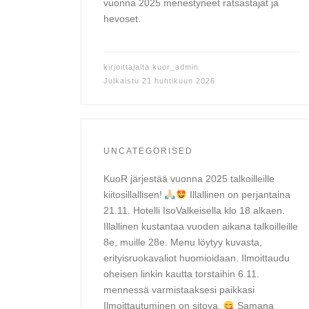
vuonna 2025 menestyneet ratsastajat ja
hevoset.
kirjoittajalta
kuor_admin
Julkaistu
21 huhtikuun 2026
UNCATEGORISED
KuoR järjestää vuonna 2025 talkoilleille
kiitosillallisen!
Illallinen on perjantaina
21.11. Hotelli IsoValkeisella klo 18 alkaen.
Illallinen kustantaa vuoden aikana talkoilleille
8e, muille 28e. Menu löytyy kuvasta,
erityisruokavaliot huomioidaan. Ilmoittaudu
oheisen linkin kautta torstaihin 6.11.
mennessä varmistaaksesi paikkasi
Ilmoittautuminen on sitova.
Samana