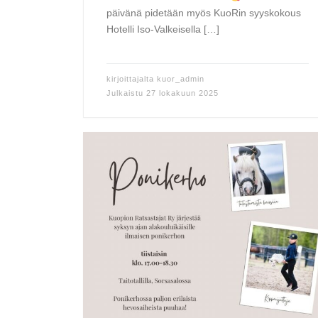
päivänä pidetään myös KuoRin syyskokous
Hotelli Iso-Valkeisella […]
kirjoittajalta
kuor_admin
Julkaistu
27 lokakuun 2025