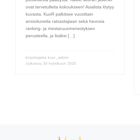
ovat tervetulleita kokoukseen! Asialista löytyy
kuvasta. KuoR palkitsee vuosittain
ansioituneita ratsastajiaan sekä hevosia
ranking- ja mestaruusmenestyksen
perusteella, ja lisäksi […]
kirjoittajalta
kuor_admin
Julkaistu
20 huhtikuun 2025
1
2
…
5