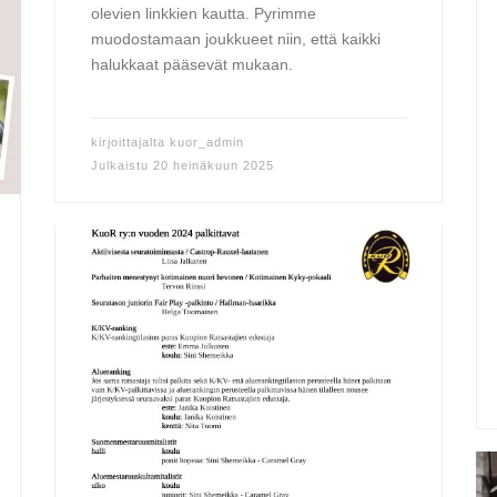
olevien linkkien kautta. Pyrimme
muodostamaan joukkueet niin, että kaikki
halukkaat pääsevät mukaan.
kirjoittajalta
kuor_admin
Julkaistu
20 heinäkuun 2025