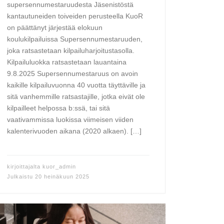
supersennumestaruudesta Jäsenistöstä
kantautuneiden toiveiden perusteella KuoR
on päättänyt järjestää elokuun
koulukilpailuissa Supersennumestaruuden,
joka ratsastetaan kilpailuharjoitustasolla.
Kilpailuluokka ratsastetaan lauantaina
9.8.2025 Supersennumestaruus on avoin
kaikille kilpailuvuonna 40 vuotta täyttäville ja
sitä vanhemmille ratsastajille, jotka eivät ole
kilpailleet helpossa b:ssä, tai sitä
vaativammissa luokissa viimeisen viiden
kalenterivuoden aikana (2020 alkaen). […]
kirjoittajalta
kuor_admin
Julkaistu
20 heinäkuun 2025