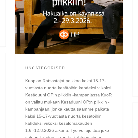
UNCATEGORISED
Kuopion Ratsastajat palkkaa kaksi 15-17-
vuotiasta nuorta kesätöihin kahdeksi viikoksi
Kesäduuni OP:n piikkiin -kampanjassa KuoR
on valittu mukaan Kesäduuni OP:n piikkiin -
kampanjaan, jonka kautta saamme palkata
kaksi 15-17-vuotiasta nuorta kesätöihin
kahdeksi viikoksi kesälomakauden
1.6.-12.8.2026 aikana. Työ voi ajoittua joko
yhteen kahden viikon tai kahteen yhden