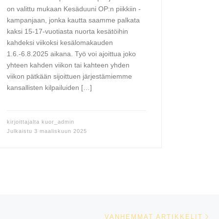
on valittu mukaan Kesäduuni OP:n piikkiin -
kampanjaan, jonka kautta saamme palkata
kaksi 15-17-vuotiasta nuorta kesätöihin
kahdeksi viikoksi kesälomakauden
1.6.-6.8.2025 aikana. Työ voi ajoittua joko
yhteen kahden viikon tai kahteen yhden
viikon pätkään sijoittuen järjestämiemme
kansallisten kilpailuiden […]
kirjoittajalta
kuor_admin
Julkaistu
3 maaliskuun 2025
Va
VANHEMMAT ARTIKKELIT