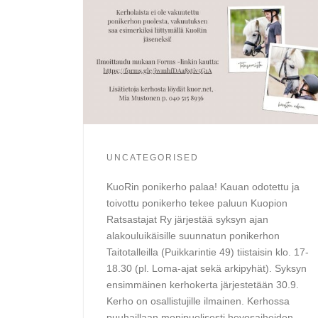
UNCATEGORISED
KuoRin ponikerho palaa! Kauan odotettu ja
toivottu ponikerho tekee paluun Kuopion
Ratsastajat Ry järjestää syksyn ajan
alakouluikäisille suunnatun ponikerhon
Taitotalleilla (Puikkarintie 49) tiistaisin klo. 17-
18.30 (pl. Loma-ajat sekä arkipyhät). Syksyn
ensimmäinen kerhokerta järjestetään 30.9.
Kerho on osallistujille ilmainen. Kerhossa
puuhaillaan monipuolisesti hevosaiheiden