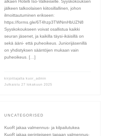
alkaen Hotelli Iso-Valkeiselle. Syyskokouksen
jälkeen talkoolaisen kiitosillallinen, johon
ilmoittautuminen erikseen:
https://forms.gle/6T4hzp3TWNmHbUZN8
Syyskokoukseen voivat osallistua kaikki
seuran jäsenet, ja kaikilla täysi-ikäisillä on
sekä ääni- että puheoikeus. Juniorijäsenillä
on yhdistyksen sääntöjen mukaan vain
puheoikeus. […]
kirjoittajalta
kuor_admin
Julkaistu
27 lokakuun 2025
UNCATEGORISED
KuoR jakaa valmennus- ja kilpailutukea
KuoR jakaa perinteiseen tapaan valmennus-