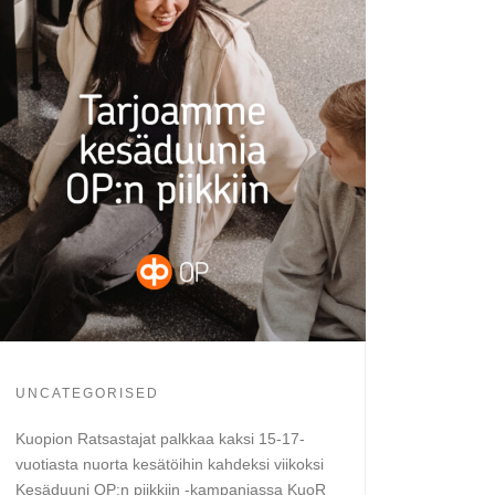
UNCATEGORISED
Kuopion Ratsastajat palkkaa kaksi 15-17-
vuotiasta nuorta kesätöihin kahdeksi viikoksi
Kesäduuni OP:n piikkiin -kampanjassa KuoR