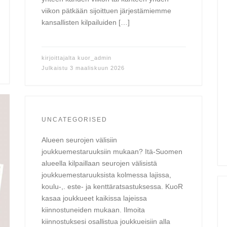
viikon pätkään sijoittuen järjestämiemme
kansallisten kilpailuiden […]
kirjoittajalta
kuor_admin
Julkaistu
3 maaliskuun 2026
UNCATEGORISED
Alueen seurojen välisiin
joukkuemestaruuksiin mukaan? Itä-Suomen
alueella kilpaillaan seurojen välisistä
joukkuemestaruuksista kolmessa lajissa,
koulu-,. este- ja kenttäratsastuksessa. KuoR
kasaa joukkueet kaikissa lajeissa
kiinnostuneiden mukaan. Ilmoita
kiinnostuksesi osallistua joukkueisiin alla