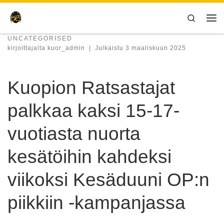
Skip to content
Search
Val
UNCATEGORISED
kirjoittajalta
kuor_admin
|
Julkaistu
3 maaliskuun 2025
Kuopion Ratsastajat
palkkaa kaksi 15-17-
vuotiasta nuorta
kesätöihin kahdeksi
viikoksi Kesäduuni OP:n
piikkiin -kampanjassa