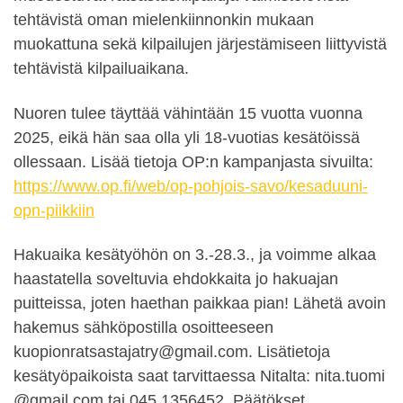
tehtävistä oman mielenkiinnonkin mukaan
muokattuna sekä kilpailujen järjestämiseen liittyvistä
tehtävistä kilpailuaikana.
Nuoren tulee täyttää vähintään 15 vuotta vuonna
2025, eikä hän saa olla yli 18-vuotias kesätöissä
ollessaan. Lisää tietoja OP:n kampanjasta sivuilta:
https://www.op.fi/web/op-pohjois-savo/kesaduuni-
opn-piikkiin
Hakuaika kesätyöhön on 3.-28.3., ja voimme alkaa
haastatella soveltuvia ehdokkaita jo hakuajan
puitteissa, joten haethan paikkaa pian! Lähetä avoin
hakemus sähköpostilla osoitteeseen
kuopionratsastajatry@gmail.com. Lisätietoja
kesätyöpaikoista saat tarvittaessa Nitalta: nita.tuomi
@gmail.com tai 045 1356452. Päätökset