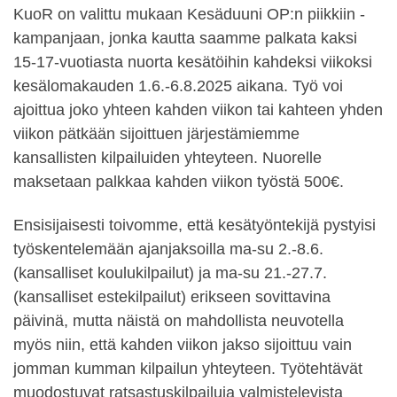
KuoR on valittu mukaan Kesäduuni OP:n piikkiin -
kampanjaan, jonka kautta saamme palkata kaksi
15-17-vuotiasta nuorta kesätöihin kahdeksi viikoksi
kesälomakauden 1.6.-6.8.2025 aikana. Työ voi
ajoittua joko yhteen kahden viikon tai kahteen yhden
viikon pätkään sijoittuen järjestämiemme
kansallisten kilpailuiden yhteyteen. Nuorelle
maksetaan palkkaa kahden viikon työstä 500€.
Ensisijaisesti toivomme, että kesätyöntekijä pystyisi
työskentelemään ajanjaksoilla ma-su 2.-8.6.
(kansalliset koulukilpailut) ja ma-su 21.-27.7.
(kansalliset estekilpailut) erikseen sovittavina
päivinä, mutta näistä on mahdollista neuvotella
myös niin, että kahden viikon jakso sijoittuu vain
jomman kumman kilpailun yhteyteen. Työtehtävät
muodostuvat ratsastuskilpailuja valmistelevista