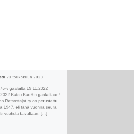
istu
23 toukokuun 2023
75-v gaalailta 19.11.2022
.2022 Kutsu KuoRin gaalailtaan!
n Ratsastajat ry on perustettu
a 1947, eli tänä vuonna seura
 75-vuotista taivaltaan. […]