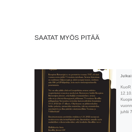
SAATAT MYÖS PITÄÄ
Julka
KuoR 
12.10
Kuopio
vuonn
juhlii