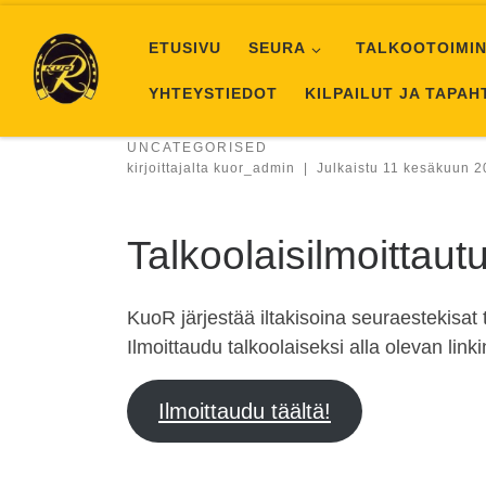
Skip to content
ETUSIVU
SEURA
TALKOOTOIMIN
YHTEYSTIEDOT
KILPAILUT JA TAPA
UNCATEGORISED
kirjoittajalta
kuor_admin
|
Julkaistu
11 kesäkuun 2
Talkoolaisilmoittaut
KuoR järjestää iltakisoina seuraestekisat ti
Ilmoittaudu talkoolaiseksi alla olevan linki
Ilmoittaudu täältä!