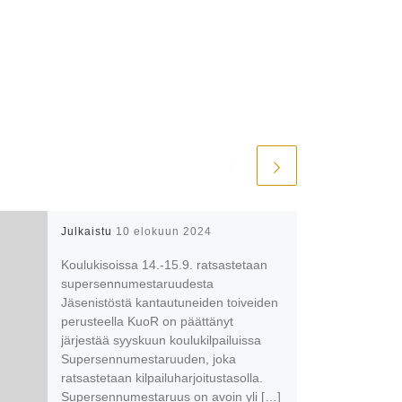
Julkaistu
10 elokuun 2024
Koulukisoissa 14.-15.9. ratsastetaan
supersennumestaruudesta
Jäsenistöstä kantautuneiden toiveiden
perusteella KuoR on päättänyt
järjestää syyskuun koulukilpailuissa
Supersennumestaruuden, joka
ratsastetaan kilpailuharjoitustasolla.
Supersennumestaruus on avoin yli […]