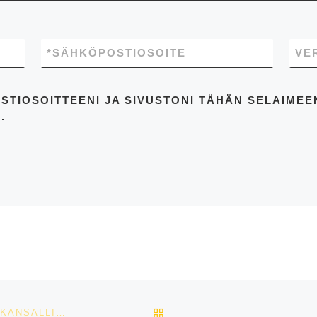
*
SÄHKÖPOSTIOSOITE
VE
STIOSOITTEENI JA SIVUSTONI TÄHÄN SELAIME
.
ARTIKKELISIVULLE
TALKOOLAISILMOITTAUTUMINEN KESÄKUUN KOULUKANSALLISIIN ON AVATTU!