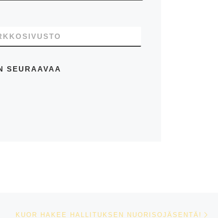
RKKOSIVUSTO
EN SEURAAVAA
Se
KUOR HAKEE HALLITUKSEN NUORISOJÄSENTÄ!