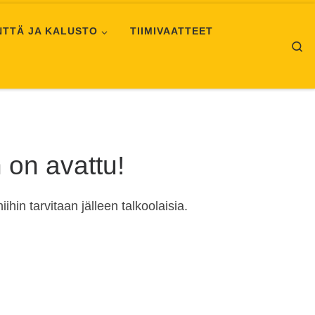
NTTÄ JA KALUSTO
TIIMIVAATTEET
Se
n on avattu!
ihin tarvitaan jälleen talkoolaisia.