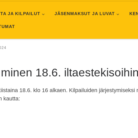
TA JA KILPAILUT
JÄSENMAKSUT JA LUVAT
KE
HTUMAT
024
uminen 18.6. iltaestekisoihi
istaina 18.6. klo 16 alkaen. Kilpailuiden järjestymiseksi ni
n kautta: