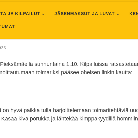
TA JA KILPAILUT
JÄSENMAKSUT JA LUVAT
KE
HTUMAT
023
 Pieksämäellä sunnuntaina 1.10. Kilpailuissa ratsastetaa
ilmoittautumaan toimariksi pääsee oheisen linkin kautta:
 on hyvä paikka tulla harjoittelemaan toimaritehtäviä uud
asaa kiva porukka ja lähtekää kimppakyydillä hommiin Tei