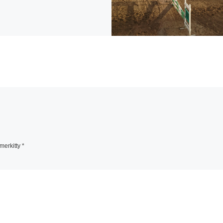
 merkitty
*