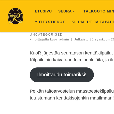
Skip to content
ETUSIVU
SEURA
TALKOOTOIMIN
YHTEYSTIEDOT
KILPAILUT JA TAPA
UNCATEGORISED
kirjoittajalta
kuor_admin
|
Julkaistu
21 syyskuun 2
KuoR järjestää seuratason kenttäkilpailut
Kilpailuihin kaivataan toimihenkilöitä, ja 
Ilmoittaudu toimariksi!
Pelkän taitoarvostelun maastoestekilpailut
tutustumaan kenttäkisojenkin maailmaan! K