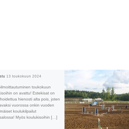
istu
13 toukokuun 2024
oilmoittautuminen toukokuun
isoihin on avattu! Estekisat on
hoidettua hienosti alta pois, joten
avaksi vuorossa onkin vuoden
äiset koulukilpailut
salossa! Myös koulukisoihin […]