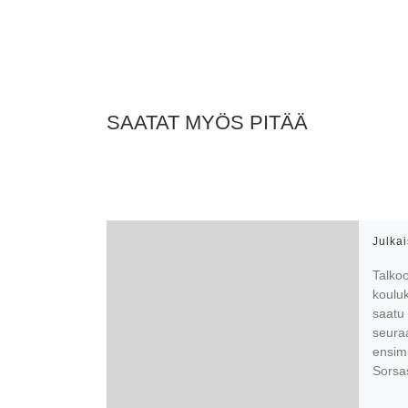
SAATAT MYÖS PITÄÄ
Julka
Talko
kouluk
saatu 
seura
ensimm
Sorsa