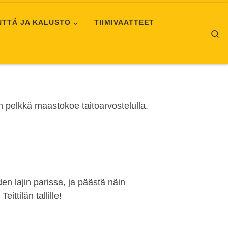
NTTÄ JA KALUSTO
TIIMIVAATTEET
Se
n pelkkä maastokoe taitoarvostelulla.
en lajin parissa, ja päästä näin
ttilän tallille!