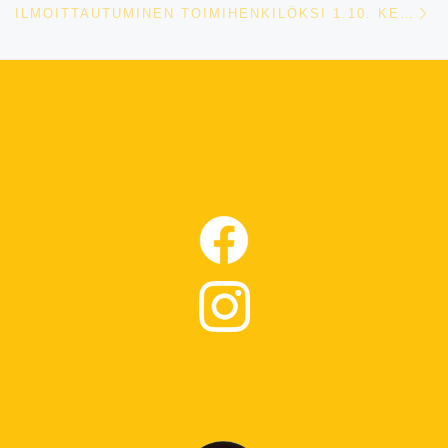
ILMOITTAUTUMINEN TOIMIHENKILÖKSI 1.10. KENTTÄKISOIHIN ON AUKI!