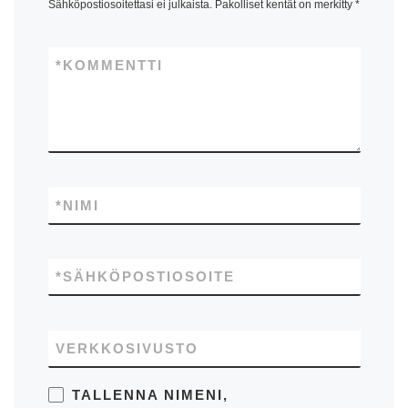
Sähköpostiosoitettasi ei julkaista.
Pakolliset kentät on merkitty
*
*
KOMMENTTI
*
NIMI
*
SÄHKÖPOSTIOSOITE
VERKKOSIVUSTO
TALLENNA NIMENI,