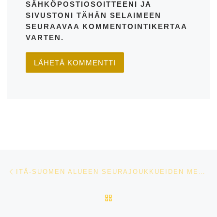
SÄHKÖPOSTIOSOITTEENI JA
SIVUSTONI TÄHÄN SELAIMEEN
SEURAAVAA KOMMENTOINTIKERTAA
VARTEN.
Artikkelien navigointi
Edellinen
ITÄ-SUOMEN ALUEEN SEURAJOUKKUEIDEN MESTARUUDET ESTE- JA KOULURATSASTUKSESSA
ARTIKKELISIVULLE
Se