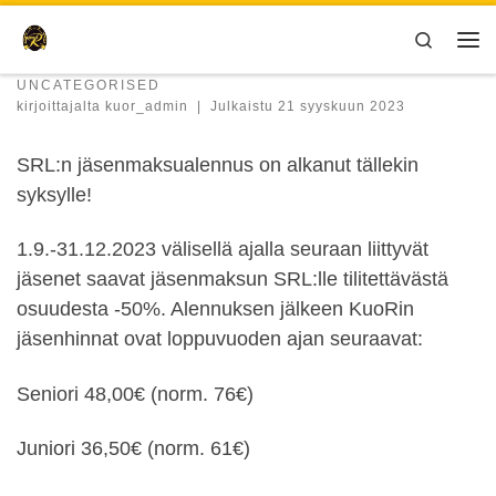
Skip to content
Search
Val
UNCATEGORISED
kirjoittajalta
kuor_admin
|
Julkaistu
21 syyskuun 2023
SRL:n jäsenmaksualennus on alkanut tällekin
syksylle!
1.9.-31.12.2023 välisellä ajalla seuraan liittyvät
jäsenet saavat jäsenmaksun SRL:lle tilitettävästä
osuudesta -50%. Alennuksen jälkeen KuoRin
jäsenhinnat ovat loppuvuoden ajan seuraavat:
Seniori 48,00€ (norm. 76€)
Juniori 36,50€ (norm. 61€)