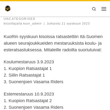
Skip to content
Search
Val
UNCATEGORISED
kirjoittajalta
kuor_admin
|
Julkaistu
21 syyskuun 2023
KuoRin syyskuun kisoissa ratsastettiin Itä-Suomen
alueen seurajoukkueiden mestaruuksista koulu- ja
esteratsastuksessa. Mitaleille radoilta suoriutuivat:
Koulumestaruus 3.9.2023
1. Kuopion Ratsastajat 1
2. Siilin Ratsastajat 1
3. Suonenjoen Vasama Riders
Estemestaruus 10.9.2023
1. Kuopion Ratsastajat 2
2. Suonenjoen Vasama Riders