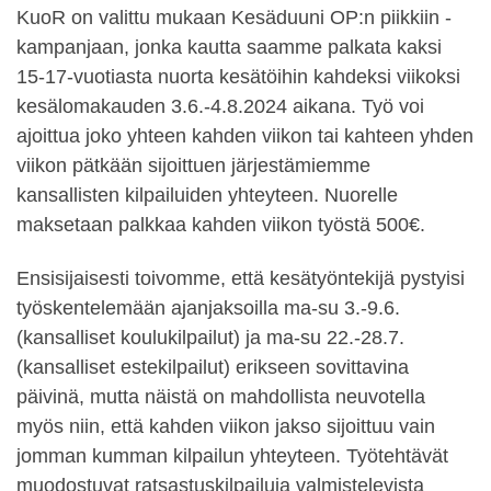
KuoR on valittu mukaan Kesäduuni OP:n piikkiin -
kampanjaan, jonka kautta saamme palkata kaksi
15-17-vuotiasta nuorta kesätöihin kahdeksi viikoksi
kesälomakauden 3.6.-4.8.2024 aikana. Työ voi
ajoittua joko yhteen kahden viikon tai kahteen yhden
viikon pätkään sijoittuen järjestämiemme
kansallisten kilpailuiden yhteyteen. Nuorelle
maksetaan palkkaa kahden viikon työstä 500€.
Ensisijaisesti toivomme, että kesätyöntekijä pystyisi
työskentelemään ajanjaksoilla ma-su 3.-9.6.
(kansalliset koulukilpailut) ja ma-su 22.-28.7.
(kansalliset estekilpailut) erikseen sovittavina
päivinä, mutta näistä on mahdollista neuvotella
myös niin, että kahden viikon jakso sijoittuu vain
jomman kumman kilpailun yhteyteen. Työtehtävät
muodostuvat ratsastuskilpailuja valmistelevista