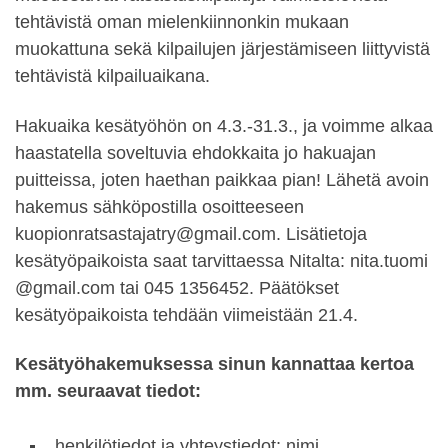
tehtävistä oman mielenkiinnonkin mukaan
muokattuna sekä kilpailujen järjestämiseen liittyvistä
tehtävistä kilpailuaikana.
Hakuaika kesätyöhön on 4.3.-31.3., ja voimme alkaa
haastatella soveltuvia ehdokkaita jo hakuajan
puitteissa, joten haethan paikkaa pian! Lähetä avoin
hakemus sähköpostilla osoitteeseen
kuopionratsastajatry@gmail.com. Lisätietoja
kesätyöpaikoista saat tarvittaessa Nitalta: nita.tuomi
@gmail.com tai 045 1356452. Päätökset
kesätyöpaikoista tehdään viimeistään 21.4.
Kesätyöhakemuksessa sinun kannattaa kertoa
mm. seuraavat tiedot:
henkilötiedot ja yhteystiedot; nimi,