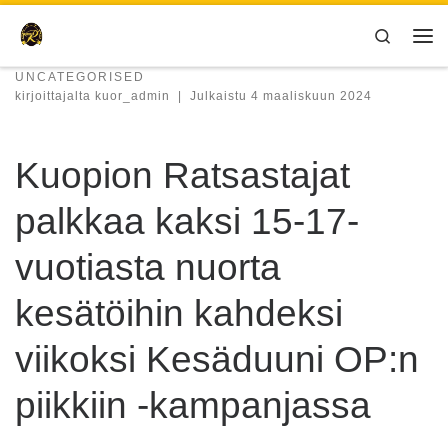
Skip to content
Search
Val
UNCATEGORISED
kirjoittajalta
kuor_admin
|
Julkaistu
4 maaliskuun 2024
Kuopion Ratsastajat
palkkaa kaksi 15-17-
vuotiasta nuorta
kesätöihin kahdeksi
viikoksi Kesäduuni OP:n
piikkiin -kampanjassa