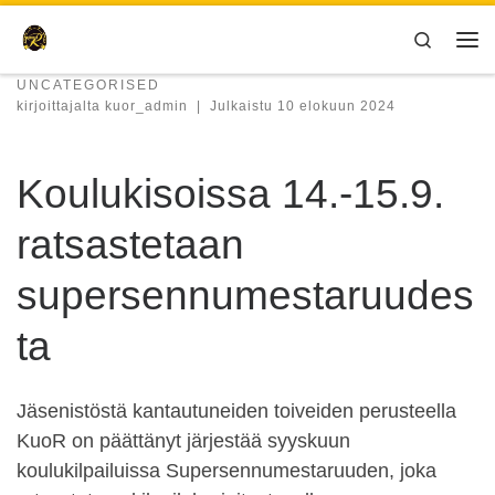
Skip to content
Search
Val
UNCATEGORISED
kirjoittajalta
kuor_admin
|
Julkaistu
10 elokuun 2024
Koulukisoissa 14.-15.9.
ratsastetaan
supersennumestaruudes
ta
Jäsenistöstä kantautuneiden toiveiden perusteella
KuoR on päättänyt järjestää syyskuun
koulukilpailuissa Supersennumestaruuden, joka