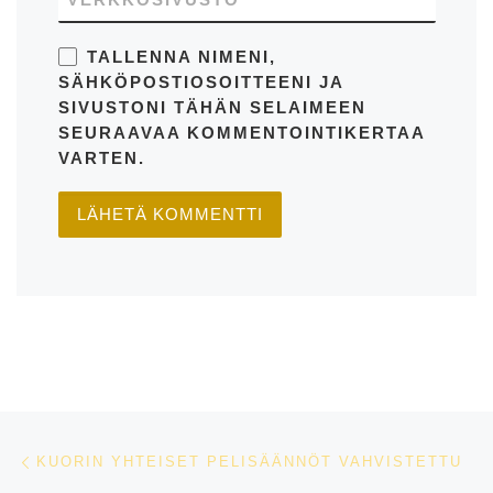
TALLENNA NIMENI,
SÄHKÖPOSTIOSOITTEENI JA
SIVUSTONI TÄHÄN SELAIMEEN
SEURAAVAA KOMMENTOINTIKERTAA
VARTEN.
Artikkelien navigointi
Edellinen
KUORIN YHTEISET PELISÄÄNNÖT VAHVISTETTU