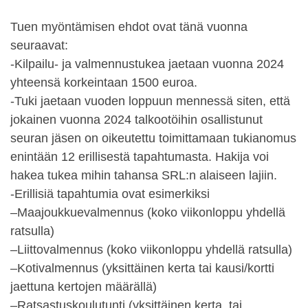
Tuen myöntämisen ehdot ovat tänä vuonna
seuraavat:
-Kilpailu- ja valmennustukea jaetaan vuonna 2024
yhteensä korkeintaan 1500 euroa.
-Tuki jaetaan vuoden loppuun mennessä siten, että
jokainen vuonna 2024 talkootöihin osallistunut
seuran jäsen on oikeutettu toimittamaan tukianomus
enintään 12 erillisestä tapahtumasta. Hakija voi
hakea tukea mihin tahansa SRL:n alaiseen lajiin.
-Erillisiä tapahtumia ovat esimerkiksi
–Maajoukkuevalmennus (koko viikonloppu yhdellä
ratsulla)
–Liittovalmennus (koko viikonloppu yhdellä ratsulla)
–Kotivalmennus (yksittäinen kerta tai kausi/kortti
jaettuna kertojen määrällä)
–Ratsastuskoulutunti (yksittäinen kerta, tai