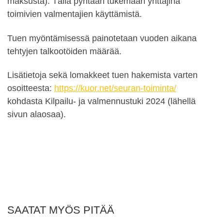
maksusta). Tällä pyritään tukemaan yrittäjinä
toimivien valmentajien käyttämistä.
Tuen myöntämisessä painotetaan vuoden aikana
tehtyjen talkootöiden määrää.
Lisätietoja sekä lomakkeet tuen hakemista varten
osoitteesta:
https://kuor.net/seuran-toiminta/
kohdasta Kilpailu- ja valmennustuki 2024 (lähellä
sivun alaosaa).
SAATAT MYÖS PITÄÄ