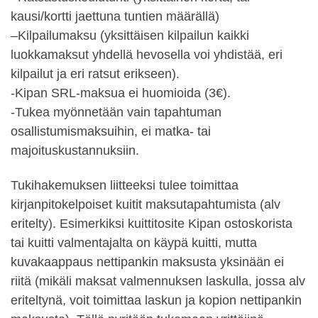
kausi/kortti jaettuna tuntien määrällä)
–Kilpailumaksu (yksittäisen kilpailun kaikki
luokkamaksut yhdellä hevosella voi yhdistää, eri
kilpailut ja eri ratsut erikseen).
-Kipan SRL-maksua ei huomioida (3€).
-Tukea myönnetään vain tapahtuman
osallistumismaksuihin, ei matka- tai
majoituskustannuksiin.
Tukihakemuksen liitteeksi tulee toimittaa
kirjanpitokelpoiset kuitit maksutapahtumista (alv
eritelty). Esimerkiksi kuittitosite Kipan ostoskorista
tai kuitti valmentajalta on käypä kuitti, mutta
kuvakaappaus nettipankin maksusta yksinään ei
riitä (mikäli maksat valmennuksen laskulla, jossa alv
eriteltynä, voit toimittaa laskun ja kopion nettipankin